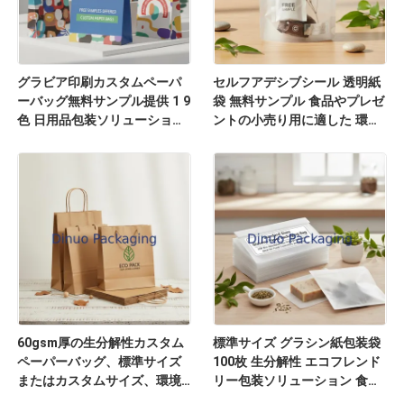
グラビア印刷カスタムペーパ
セルフアデシブシール 透明紙
ーバッグ無料サンプル提供 1 9
袋 無料サンプル 食品やプレゼ
色 日用品包装ソリューション
ントの小売り用に適した 環境
に最適
に優しい素材
60gsm厚の生分解性カスタム
標準サイズ グラシン紙包装袋
ペーパーバッグ、標準サイズ
100枚 生分解性 エコフレンド
またはカスタムサイズ、環境
リー包装ソリューション 食
に優しいパッケージに最適
品、化粧品、小売に最適