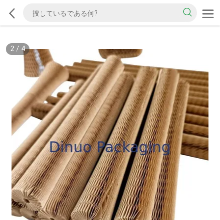
2
/
4