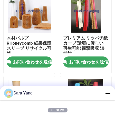
わたしたち に つい て
工場見学
木材パルプ
プレミアム ミツバチ紙
RHoneycomb 紙製保護
カーブ 環境に優しい
品質管理
スリーブ リサイクル可
再生可能 衝撃吸収 涙
能
抵抗
お問い合わせを送信
お問い合わせを送信
お問い合わせ
ニュース
Sara Yang
事件
10:28 PM
バブル メーリング バッグ