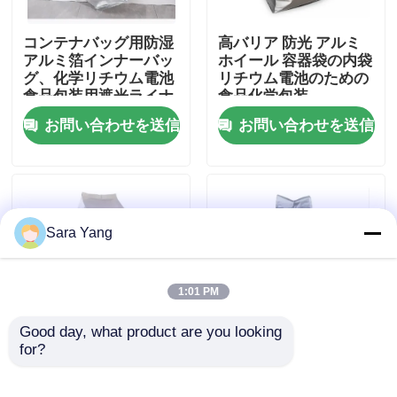
コンテナバッグ用防湿
高バリア 防光 アルミ
わたしたち に つい て
アルミ箔インナーバッ
ホイール 容器袋の内袋
グ、化学リチウム電池
リチウム電池のための
食品包装用遮光ライナ
食品化学包装
工場見学
ー
お問い合わせを送信
お問い合わせを送信
品質管理
お問い合わせ
Sara Yang
ニュース
1:01 PM
事件
Good day, what product are you looking 
for?
コンテナバッグ防塵ラ
新エネルギー化学食品
イナーサック包装用防
工業材料包装用コンテ
バブル メーリング バッグ
湿食品グレード内袋
ナバッグの遮光アルミ