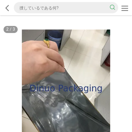
2
/
3