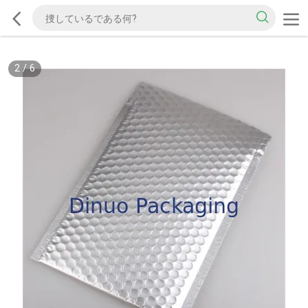
2
/
6