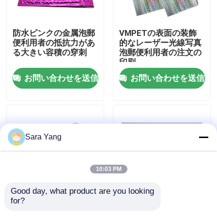
わたしたち に つい て
防水ピンクの金属泡郵
VMPETの表面の装飾
便利用者の抵抗力があ
的なレーザー光線写真
る大きい容積の穿刺
泡郵便利用者の注文の
工場見学
印刷
お問い合わせを送信
お問い合わせを送信
品質管理
お問い合わせ
Sara Yang
ニュース
10:03 PM
事件
Good day, what product are you looking 
for?
配送 包装 ホログラフ
多層のレーザー光線写
バブル メーリング バッグ
ィックバブル封筒 郵便
真泡郵便利用者8.5"速