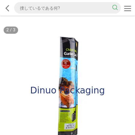
2
/
3