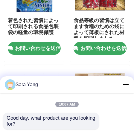
わたしたち に つい て
着色された習慣によっ
食品等級の習慣は立て
て印刷される食品包装
ます食糧のための袋に
袋の軽量の環境保護
よって薄板にされた材
工場見学
料を印刷しました
お問い合わせを送信
お問い合わせを送信
品質管理
お問い合わせ
Sara Yang
ニュース
10:07 AM
事件
Good day, what product are you looking 
for?
印刷される再販可能ロ
印刷されるクラフトの
バブル メーリング バッグ
ックの習慣は袋、プラ
習慣はインスタント食