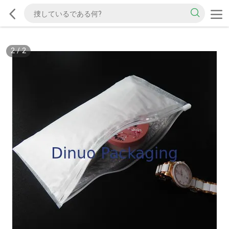
2
/
2