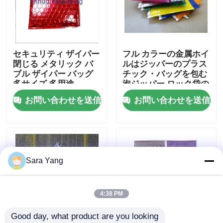
わたしたち に つい て
セキュリティ ザイパー
フル カラーの金属ホイ
工場見学
閉じる メタリック バ
ルはジッパーのプラス
ブル ザイパー バッグ
チック・バッグを包む
多サイズ 多用途
泡ジッパー ロック袋の
品質管理
化粧品にパッドを入れ
お問い合わせを送信
お問い合わせを送信
ました
お問い合わせ
ニュース
Sara Yang
事件
4:38 PM
Good day, what product are you looking 
バブル メーリング バッグ